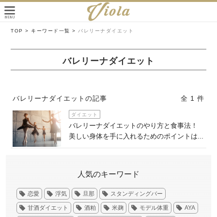
TOP >
キーワード一覧 >
バレリーナダイエット
バレリーナダイエット
バレリーナダイエットの記事
全 1 件
ダイエット
バレリーナダイエットのやり方と食事法！
美しい身体を手に入れるためのポイントは...
人気のキーワード
恋愛
浮気
旦那
スタンディングバー
甘酒ダイエット
酒粕
米麹
モデル体重
AYA