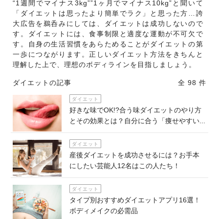
“1週間でマイナス3kg””1ヶ月でマイナス10kg”と聞いて
「ダイエットは思ったより簡単でラク」と思った方…誇
大広告を鵜呑みにしては、ダイエットは成功しないので
す。ダイエットには、食事制限と適度な運動が不可欠で
す。自身の生活習慣をあらためることがダイエットの第
一歩につながります。正しいダイエット方法をきちんと
理解した上で、理想のボディラインを目指しましょう。
ダイエットの記事
全 98 件
ダイエット
好きな味でOK!?合う味ダイエットのやり方
とその効果とは？自分に合う「痩せやすい...
ダイエット
産後ダイエットを成功させるには？お手本
にしたい芸能人12名はこの人たち！
ダイエット
タイプ別おすすめダイエットアプリ16選！
ボディメイクの必需品