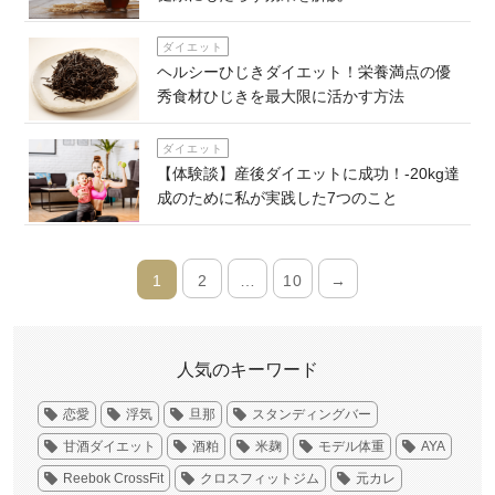
ダイエット
ヘルシーひじきダイエット！栄養満点の優
秀食材ひじきを最大限に活かす方法
ダイエット
【体験談】産後ダイエットに成功！-20kg達
成のために私が実践した7つのこと
1
2
…
10
→
人気のキーワード
恋愛
浮気
旦那
スタンディングバー
甘酒ダイエット
酒粕
米麹
モデル体重
AYA
Reebok CrossFit
クロスフィットジム
元カレ