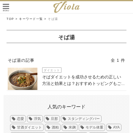
TOP >
キーワード一覧 >
そば湯
そば湯
そば湯の記事
全 1 件
ダイエット
そばダイエットを成功させるための正しい
方法と効果とは？おすすめトッピングもご...
人気のキーワード
恋愛
浮気
旦那
スタンディングバー
甘酒ダイエット
酒粕
米麹
モデル体重
AYA