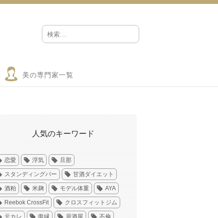
美の専門家一覧
人気のキーワード
恋愛
浮気
旦那
スタンディングバー
甘酒ダイエット
酒粕
米麹
モデル体重
AYA
Reebok CrossFit
クロスフィットジム
元カレ
復縁
居酒屋
不倫