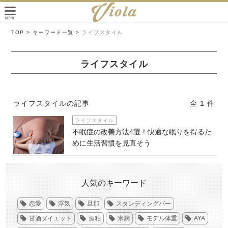
TOP >
キーワード一覧 >
ライフスタイル
ライフスタイル
ライフスタイルの記事
全 1 件
ライフスタイル
不眠症の改善方法4選！快適な眠りを得るた
めに生活習慣を見直そう
人気のキーワード
恋愛
浮気
旦那
スタンディングバー
甘酒ダイエット
酒粕
米麹
モデル体重
AYA