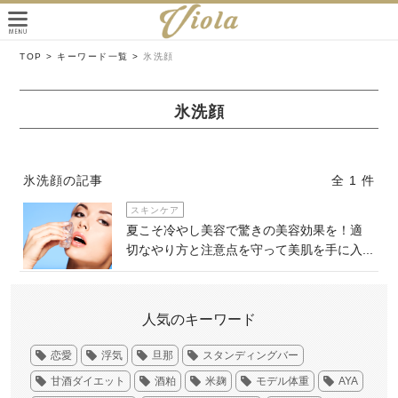
TOP >
キーワード一覧 >
氷洗顔
氷洗顔
氷洗顔の記事
全 1 件
スキンケア
夏こそ冷やし美容で驚きの美容効果を！適
切なやり方と注意点を守って美肌を手に入...
人気のキーワード
恋愛
浮気
旦那
スタンディングバー
甘酒ダイエット
酒粕
米麹
モデル体重
AYA