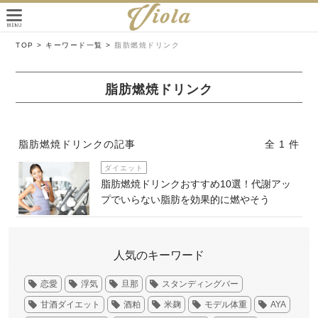
TOP >
キーワード一覧 >
脂肪燃焼ドリンク
脂肪燃焼ドリンク
脂肪燃焼ドリンクの記事
全 1 件
ダイエット
脂肪燃焼ドリンクおすすめ10選！代謝アッ
プでいらない脂肪を効果的に燃やそう
人気のキーワード
恋愛
浮気
旦那
スタンディングバー
甘酒ダイエット
酒粕
米麹
モデル体重
AYA