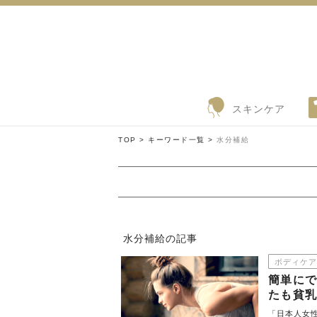
スキンケア
TOP >
キーワード一覧 >
水分補給
水分補給の記事
ボディケア
簡単にで
たも貧
「日本人女