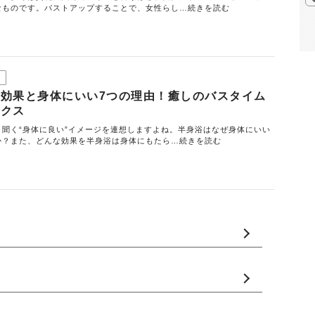
なものです。バストアップすることで、女性らし…続きを読む
効果と身体にいい7つの理由！癒しのバスタイム
ックス
と聞く“身体に良い”イメージを連想しますよね。半身浴はなぜ身体にいい
か？また、どんな効果を半身浴は身体にもたら…続きを読む