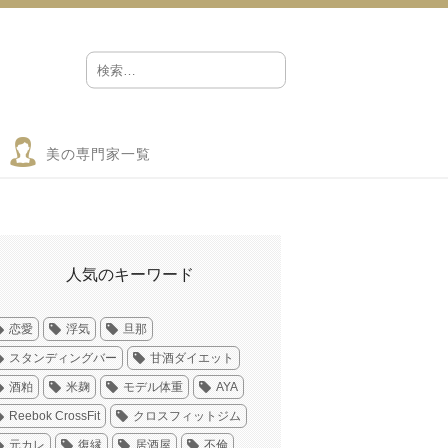
美の専門家一覧
人気のキーワード
恋愛
浮気
旦那
スタンディングバー
甘酒ダイエット
酒粕
米麹
モデル体重
AYA
Reebok CrossFit
クロスフィットジム
元カレ
復縁
居酒屋
不倫