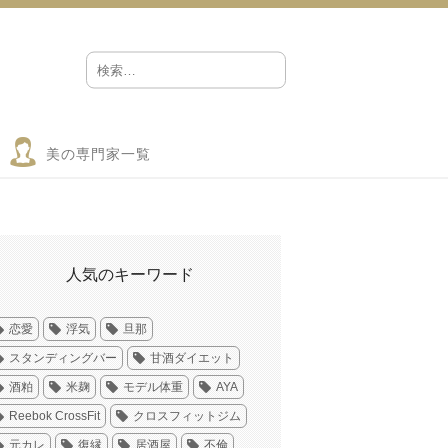
美の専門家一覧
人気のキーワード
恋愛
浮気
旦那
スタンディングバー
甘酒ダイエット
酒粕
米麹
モデル体重
AYA
Reebok CrossFit
クロスフィットジム
元カレ
復縁
居酒屋
不倫