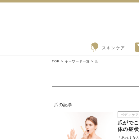
スキンケア
TOP >
キーワード一覧 >
爪
爪の記事
ボディケア
爪がで
体の症
「あれ？な