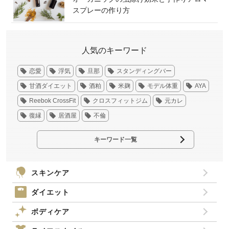
スプレーの作り方
人気のキーワード
恋愛
浮気
旦那
スタンディングバー
甘酒ダイエット
酒粕
米麹
モデル体重
AYA
Reebok CrossFit
クロスフィットジム
元カレ
復縁
居酒屋
不倫
キーワード一覧
スキンケア
ダイエット
ボディケア