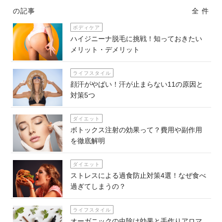
の記事
全 件
ボディケア
ハイジニーナ脱毛に挑戦！知っておきたい
メリット・デメリット
ライフスタイル
顔汗がやばい！汗が止まらない11の原因と
対策5つ
ダイエット
ボトックス注射の効果って？費用や副作用
を徹底解明
ダイエット
ストレスによる過食防止対策4選！なぜ食べ
過ぎてしまうの？
ライフスタイル
オーガニックの虫除け効果と手作りアロマ