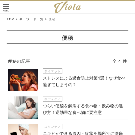
TOP >
キーワード一覧 >
便秘
便秘
便秘の記事
全 4 件
ダイエット
ストレスによる過食防止対策4選！なぜ食べ
過ぎてしまうの？
ボディケア
つらい便秘を解消する食べ物・飲み物の選
び方！逆効果な食べ物に要注意
スキンケア
ニキビができる原因・症状を場所別に徹底