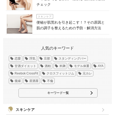
チェック
スキンケア
便秘が肌荒れを引き起こす！？その原因と
肌の調子を整えるための予防・解消方法
人気のキーワード
恋愛
浮気
旦那
スタンディングバー
甘酒ダイエット
酒粕
米麹
モデル体重
AYA
Reebok CrossFit
クロスフィットジム
元カレ
復縁
居酒屋
不倫
キーワード一覧
スキンケア