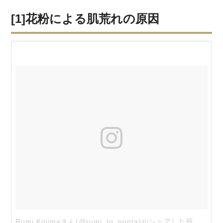
[1]花粉による肌荒れの原因
Rumi Kojimaさん(@rumi_to_ponta)がシェアした投稿
–
1月