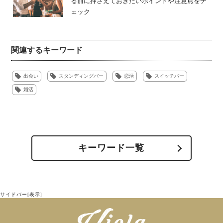
る前に押さえておきたいポイントや注意点をチ
ェック
関連するキーワード
出会い
スタンディングバー
恋活
スイッチバー
婚活
スイッチバー公式アカウントさん(@switch_bar_official)がシェアした投稿
スイッチバー公式アカウントさん(@switch_bar_official)がシェアした投稿
スイッチャーシステム（SWITCHER
キーワード一覧
西心斎橋店
SYSTEM）
【住所】
スイッチャーとは、スイッチバーのスタッフのことを指し
大阪市中央区西心斎橋2-9-38 おおきに心斎橋
ます。どんなことでもスイッチャーに尋ねることで、気持
サイドバー[表示]
LANDMARKビルB105号
ちよく対応してくれます。スイッチバーをより楽しむため
【問い合わせ】
にも、スイッチャーの存在は欠かせません。
06-4708-7913 (予約受付ダイヤル)