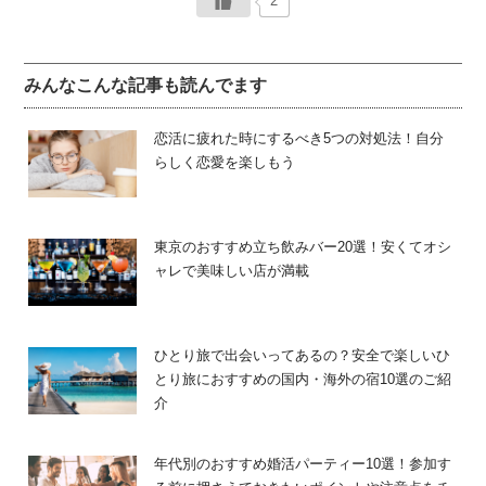
2
[2]Switch Bar（スイッチバー）の
[3]Switch Bar（スイッチバー）の
オリジナルシステム
店舗紹介
みんなこんな記事も読んでます
スイッチバー独自のオリジナルなシステムをご紹介しま
スイッチバーはサーキットシステムを導入しているので、
恋活に疲れた時にするべき5つの対処法！自分
す。初めて行った時、戸惑うことがないようにチェックし
好きな店舗で受付を済ませると自由に系列店に移動するこ
らしく恋愛を楽しもう
ておきましょう。
とができます。店舗同士の距離が徒歩5分以内のお店もある
ので、ぜひスイッチバーに訪れてみてください。
東京のおすすめ立ち飲みバー20選！安くてオシ
ャレで美味しい店が満載
ひとり旅で出会いってあるの？安全で楽しいひ
とり旅におすすめの国内・海外の宿10選のご紹
介
年代別のおすすめ婚活パーティー10選！参加す