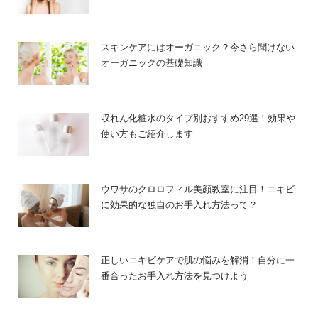
赤ちゃんのおしりふき
スキンケアにはオーガニック？今さら聞けない
オーガニックの基礎知識
産まれてからオムツがとれるまで、毎日使うおしりふきで
す。肌が弱い赤ちゃんですので、できるだけお肌に優しく
安全なものを、と考えるのは当然ですよね。パラベン以外
にもアルコール成分なども刺激が強く、配合されているか
収れん化粧水のタイプ別おすすめ29選！効果や
いないか、気になるところです。
使い方もご紹介します
ウワサのクロロフィル美顔教室に注目！ニキビ
に効果的な独自のお手入れ方法って？
正しいニキビケアで肌の悩みを解消！自分に一
番合ったお手入れ方法を見つけよう
化粧品にパラベンが含まれる理由
化粧品に防腐剤が配合される主な理由としては、腐敗を防