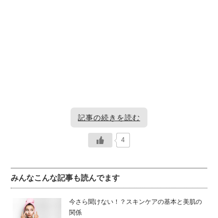
記事の続きを読む
4
[2]パラベンが含まれる化粧品とは
[4]気になるその他のパラベンフリー
製品
みんなこんな記事も読んでます
化粧品にはさまざまな防腐剤が使われますが、パラベンは
昔からよく利用されてきた防腐剤の一つです。化粧品にお
化粧品だけでなく、他にもパラベンフリーを謳った注目度
今さら聞けない！？スキンケアの基本と美肌の
いてのパラベンの存在がどのように影響しているのかみて
の高い製品を紹介します。
関係
いきます。