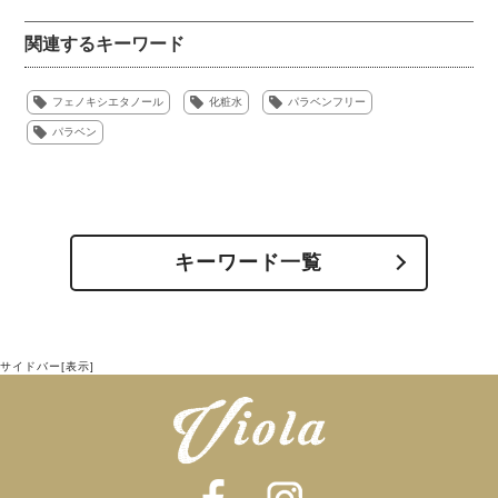
ぐためです。ふたを開けた後、使用時に酸化が始まり、空
関連するキーワード
気中の菌や手の皮膚についた雑菌が入ってしまうことで腐
敗し品質がおちてしまいます。
フェノキシエタノール
化粧水
パラベンフリー
また、変色・異臭なども起こってきます。微生物によって
パラベン
ぬるま湯にコットンが一番安心安全で優しい、という意見
汚染された化粧品は2度と元の清潔な状態に戻すことができ
も多いようです。そのためか、純水99%と謳っている製品
ません。開封してから使い終わるまで清潔な状態で品質を
もありますが、成分をみてみると添加物や防腐剤がゼロで
保持するためには、腐敗を防ぐパラベンが特に適している
はないですので、確認する必要がありそうです。
のです。
キーワード一覧
また、phに影響されないというのも理由の一つです。phと
シャンプー
は水溶液の性質が酸性なのかアルカリ性なのかを表す単位
です。0から14の数値でわけられており、7が中性、7より
シャンプーは高温多湿なお風呂場に置くことが多いうえに
小さくなるほど酸性に、大きくなるほどアルカリ性になる
主成分が水のため、特に細菌が繁殖しやすく、防腐剤を使
サイドバー[表示]
とされています。人の皮膚は健康な状態で4.5～6.0の弱酸
わないと1週間ほどで腐敗、劣化してしまいます。そのた
性です。脂性肌の方ほど酸性に、乾燥肌の方ほどアルカリ
め、パラベンフリーとなると代替のもの、または天然由来
性にちかくなります。
の防腐剤が入っています。しかし、どちらもパラベンより
刺激が強くなってしまう場合もあります。
つまり、パラベンが含まれることで、肌質・その時の肌状