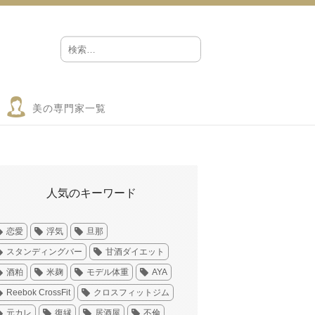
美の専門家一覧
人気のキーワード
恋愛
浮気
旦那
スタンディングバー
甘酒ダイエット
酒粕
米麹
モデル体重
AYA
Reebok CrossFit
クロスフィットジム
元カレ
復縁
居酒屋
不倫