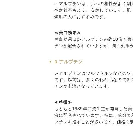
α-アルブチンは、肌への相性がよく
や定着率もよく、安定しています。肌
燥肌の人におすすめです。
≪美白効果≫
美白効果はβ-アルブチンの約10倍と
チンが配合されていますが、美白効果
β-アルブチン
β-アルブチンはウルワウルシなどの
です。以前は、多くの化粧品なのでβ-
チンが主流となっています。
≪特徴≫
もともと1989年に資生堂が開発した
液に配合されています。特に、成分表
ブチンを指すことが多いです。価格も