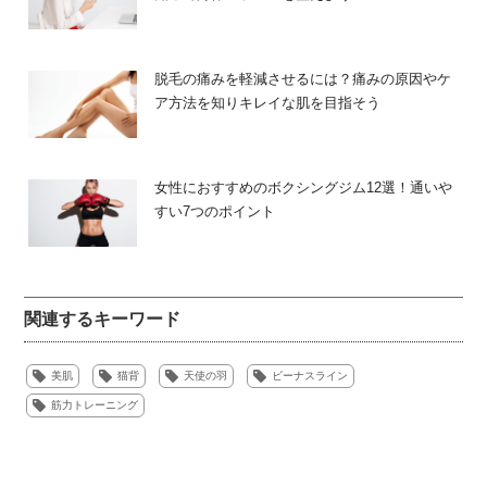
をほぐすことが大切です。また体幹を鍛え、身体のゆがみ
仕事で首や肩が凝り固まってしまったとき、家事の合間、
を改善すると、内臓機能が活発化し身体も健康になるので
テレビを見ている間など気ままにストレッチを続けること
す。
で、無理をすることなく背中に筋肉をつけることができま
脱毛の痛みを軽減させるには？痛みの原因やケ
す。
ア方法を知りキレイな肌を目指そう
猫背改善
すぐに効果を実感することや自分で変わったと感じるには
少し時間がかかりますが、代謝が良くなりバストの位置が
猫背を改善することは、背筋を伸ばして美しい背中を作る
女性におすすめのボクシングジム12選！通いや
上がるなど女性にとっていいことばかりです。トレーニン
第一歩です。猫背は身体の血流が滞り、肌がくすみ、呼吸
すい7つのポイント
グなどの筋トレを意識してやりにくい方は、ストレッチ程
が浅くなる、冷え性などのトラブルの原因になります。毎
度の気持ちで続けていくことをおすすめします。
日少しずつトレーニングすることが改善の鍵になります。
コチラの記事もおすすめ
【猫背矯正トレーニング】
関連するキーワード
「ながらエクササイズ」って効果があるの？無理なく続
バランスボールを使った方法です。
けて健康的なボディラインを手に入れよう
美肌
猫背
天使の羽
ビーナスライン
筋力トレーニング