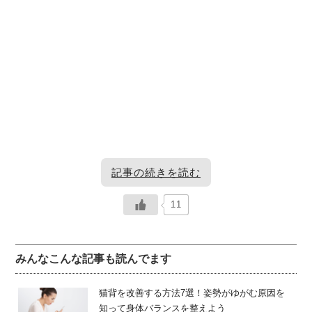
記事の続きを読む
11
[2]美しい背中を作るためのストレッ
[4]背中のストレッチは気長に続ける
チトレーニング
といい？
みんなこんな記事も読んでます
美しい背中は一日では作ることができません。美しい背中
背中美人は一日にではなれません。そのため気長に続けて
猫背を改善する方法7選！姿勢がゆがむ原因を
を手に入れるためには、まず猫背を改善し背中全体の筋肉
いくことがとても大切なのです。
知って身体バランスを整えよう