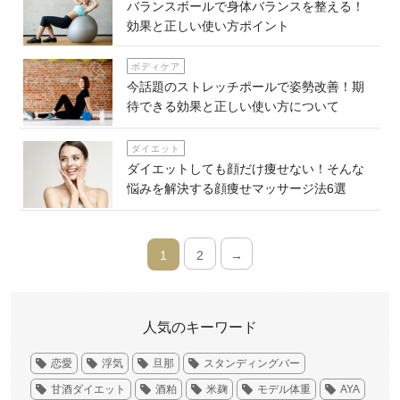
バランスボールで身体バランスを整える！
効果と正しい使い方ポイント
ボディケア
今話題のストレッチポールで姿勢改善！期
待できる効果と正しい使い方について
ダイエット
ダイエットしても顔だけ痩せない！そんな
悩みを解決する顔痩せマッサージ法6選
1
2
→
人気のキーワード
恋愛
浮気
旦那
スタンディングバー
甘酒ダイエット
酒粕
米麹
モデル体重
AYA