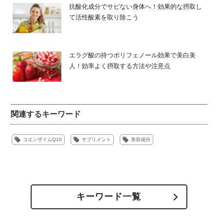
抗酸化成分でサビない身体へ！効果的な摂取し
て活性酸素を取り除こう
もともと体内に存在
コエンザイムQ10は前述の通り、もともと体内に存在して
エラグ酸の持つポリフェノール効果で美白美
います。しかし、20歳頃をピークに減少していき、40歳前
人！効率よく摂取する方法や注意点
後には不足状態となってしまいます。合成されることも少
なくなるので、年齢を重ねることによってコエンザイム
Q10が不足したままの状態の方が多いと考えられます。
関連するキーワード
コエンザイムQ10には先にもお伝えしたように、美容効果
や健康効果が期待できます。加齢によって不足してコエン
コエンザイムQ10
サプリメント
美容成分
ザイムQ10を補うためにも、食品やサプリメントを活用し
て摂取することをおすすめします。
コエンザイムを多く含む食品
キーワード一覧
コエンザイムQ10を多く含む食品をご紹介します。