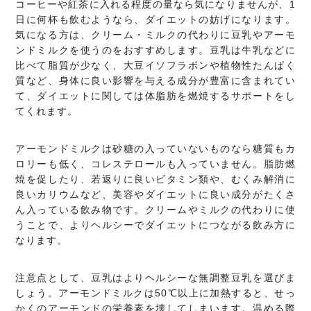
コーヒーや紅茶に入れる程度の量なら気になりませんが、1
日に何杯も飲むようなら、ダイエットの妨げになります。
気になる方は、クリーム・ミルクの代わりに豆乳やアーモ
ンドミルクを使うのをおすすめします。豆乳は牛乳などに
比べて脂質が少なく、大豆イソフラボンや植物性たんぱく
質など、身体に良い影響を与える成分が豊富に含まれてい
て、ダイエットに関しては体脂肪を燃焼するサポートをし
てくれます。
アーモンドミルクは砂糖の入っていないものなら糖質もカ
ロリーも低く、コレステロールも入っていません。脂肪燃
焼を促したり、若返りに良いビタミン類や、むくみ解消に
良いカリウムなど、美容やダイエットに良い成分がたくさ
ん入っている飲み物です。クリームやミルクの代わりに使
うことで、よりヘルシーでダイエットにつながる飲み方に
なります。
注意点として、豆乳はよりヘルシーな無調整豆乳を選びま
しょう。アーモンドミルクは50℃以上に加熱すると、せっ
かくのアーモンドの栄養素を壊してしまいます。温める際