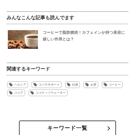
[2]ダイエットをサポートする飲み物
10選
みんなこんな記事も読んでます
コーヒーで脂肪燃焼！カフェインが持つ美容に
普段の水分補給に
嬉しい作用とは？
白湯
ここで言う白湯とはヤカンでお水を沸かし、沸騰したら蓋
を取り、さらに10～15分沸かし続け、飲みやすい温度まで
関連するキーワード
冷ましたものです。白湯は身体を温め、万病に負けない体
づくりにつながり、予防医学において重要な役割を持って
ヘルシア
コバラサポート
白湯
お茶
コーヒー
います。
ココア
ココナッツウォーター
キーワード一覧