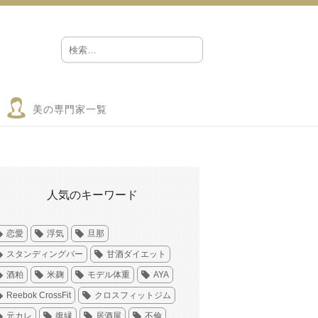
美の専門家一覧
人気のキーワード
恋愛
浮気
旦那
スタンディングバー
甘酒ダイエット
酒粕
米麹
モデル体重
AYA
Reebok CrossFit
クロスフィットジム
元カレ
復縁
居酒屋
不倫