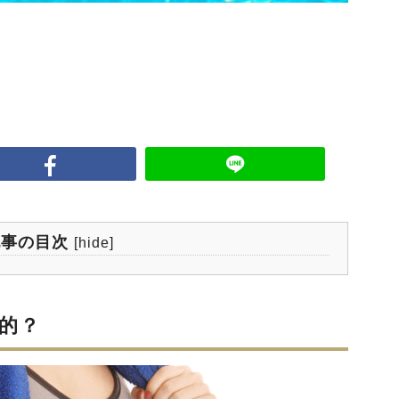
記事の目次
[
hide
]
果的？